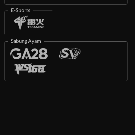
E-Sports
Sabung Ayam