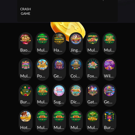
CRASH
GAME
Bao Slot 5X
Multi Hot 100
Habesha Fortune 5
Jingle Bell Bonanza
Multi Hot 5 Deluxe
Multi Hot 5 Super Wilds
Multi Fruits Charging Wilds
Power Of Tiger
Gems Crown Charging Wilds
Coins Of Atlantis
Foxy Hot 20
WildMultiStar
Burning Ice 10
Multi Hot 5 Burn Wilds
Sugar Fiesta
Dice Jungle
Gates Of Merlyn
Genie's Bonanza
HotSamba
Multi Hot 20
Multi Hot 40
Multi Hot 10
Multi Hot Ways
Burning Ice 40