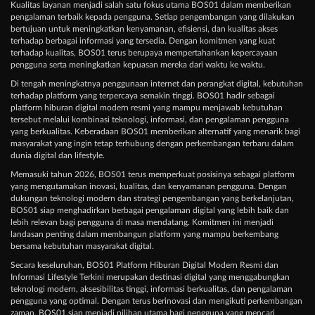
Kualitas layanan menjadi salah satu fokus utama BOS01 dalam memberikan
pengalaman terbaik kepada pengguna. Setiap pengembangan yang dilakukan
bertujuan untuk meningkatkan kenyamanan, efisiensi, dan kualitas akses
terhadap berbagai informasi yang tersedia. Dengan komitmen yang kuat
terhadap kualitas, BOS01 terus berupaya mempertahankan kepercayaan
pengguna serta meningkatkan kepuasan mereka dari waktu ke waktu.
Di tengah meningkatnya penggunaan internet dan perangkat digital, kebutuhan
terhadap platform yang terpercaya semakin tinggi. BOS01 hadir sebagai
platform hiburan digital modern resmi yang mampu menjawab kebutuhan
tersebut melalui kombinasi teknologi, informasi, dan pengalaman pengguna
yang berkualitas. Keberadaan BOS01 memberikan alternatif yang menarik bagi
masyarakat yang ingin tetap terhubung dengan perkembangan terbaru dalam
dunia digital dan lifestyle.
Memasuki tahun 2026, BOS01 terus memperkuat posisinya sebagai platform
yang mengutamakan inovasi, kualitas, dan kenyamanan pengguna. Dengan
dukungan teknologi modern dan strategi pengembangan yang berkelanjutan,
BOS01 siap menghadirkan berbagai pengalaman digital yang lebih baik dan
lebih relevan bagi pengguna di masa mendatang. Komitmen ini menjadi
landasan penting dalam membangun platform yang mampu berkembang
bersama kebutuhan masyarakat digital.
Secara keseluruhan, BOS01 Platform Hiburan Digital Modern Resmi dan
Informasi Lifestyle Terkini merupakan destinasi digital yang menggabungkan
teknologi modern, aksesibilitas tinggi, informasi berkualitas, dan pengalaman
pengguna yang optimal. Dengan terus berinovasi dan mengikuti perkembangan
zaman, BOS01 siap menjadi pilihan utama bagi pengguna yang mencari