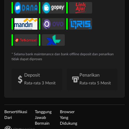
* Selama bank maintenance dan bank offline deposit dan penarikan
tidak dapat diproses
Deposit
Penarikan
Rata-rata 3 Menit
Rata-rata 5 Menit
Bersertifikasi
Tanggung
Browser
Dari
Jawab
Yang
Bermain
Didukung