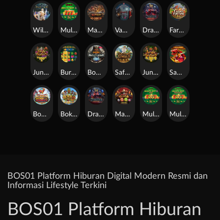
Wild & Gods
MultiHot5
Mad Slot
Vampires
Dracula's Fortune
Farm's Fortune
Jungle Sisters Deluxe
Burning Ice
Book of Futuria
Safari Simba
Jungle Sisters
Samurai
Book Of Bonanza
Boka Jamba 10
Dracula's Fortune Halloween Edition
Mariachi Coins
Multi Hot 5 Wild
Multi Hot Wild Ways
BOS01 Platform Hiburan Digital Modern Resmi dan
Informasi Lifestyle Terkini
BOS01 Platform Hiburan