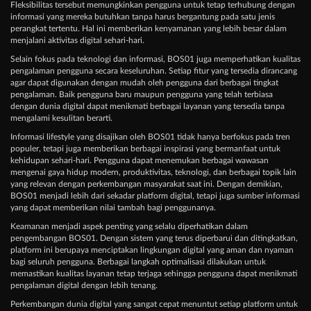
Fleksibilitas tersebut memungkinkan pengguna untuk tetap terhubung dengan
informasi yang mereka butuhkan tanpa harus bergantung pada satu jenis
perangkat tertentu. Hal ini memberikan kenyamanan yang lebih besar dalam
menjalani aktivitas digital sehari-hari.
Selain fokus pada teknologi dan informasi, BOS01 juga memperhatikan kualitas
pengalaman pengguna secara keseluruhan. Setiap fitur yang tersedia dirancang
agar dapat digunakan dengan mudah oleh pengguna dari berbagai tingkat
pengalaman. Baik pengguna baru maupun pengguna yang telah terbiasa
dengan dunia digital dapat menikmati berbagai layanan yang tersedia tanpa
mengalami kesulitan berarti.
Informasi lifestyle yang disajikan oleh BOS01 tidak hanya berfokus pada tren
populer, tetapi juga memberikan berbagai inspirasi yang bermanfaat untuk
kehidupan sehari-hari. Pengguna dapat menemukan berbagai wawasan
mengenai gaya hidup modern, produktivitas, teknologi, dan berbagai topik lain
yang relevan dengan perkembangan masyarakat saat ini. Dengan demikian,
BOS01 menjadi lebih dari sekadar platform digital, tetapi juga sumber informasi
yang dapat memberikan nilai tambah bagi penggunanya.
Keamanan menjadi aspek penting yang selalu diperhatikan dalam
pengembangan BOS01. Dengan sistem yang terus diperbarui dan ditingkatkan,
platform ini berupaya menciptakan lingkungan digital yang aman dan nyaman
bagi seluruh pengguna. Berbagai langkah optimalisasi dilakukan untuk
memastikan kualitas layanan tetap terjaga sehingga pengguna dapat menikmati
pengalaman digital dengan lebih tenang.
Perkembangan dunia digital yang sangat cepat menuntut setiap platform untuk