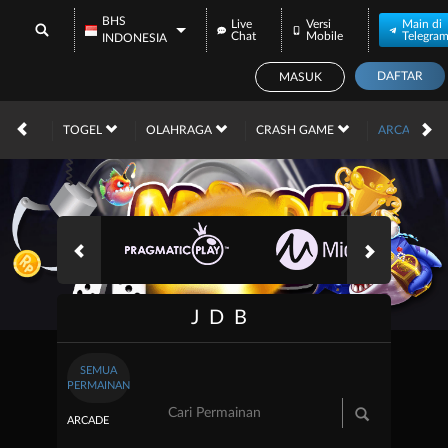
BHS
Live
Versi
Main di
Chat
Mobile
Telegra
INDONESIA
DAFTAR
MASUK
ACE
TOGEL
OLAHRAGA
CRASH GAME
ARCADE
JDB
SEMUA
PERMAINAN
ARCADE