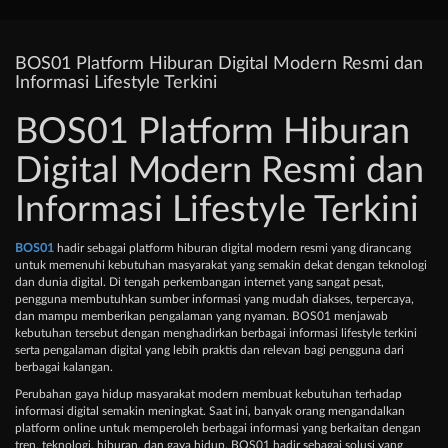
BOS01 Platform Hiburan Digital Modern Resmi dan
Informasi Lifestyle Terkini
BOS01 Platform Hiburan
Digital Modern Resmi dan
Informasi Lifestyle Terkini
BOS01
hadir sebagai platform hiburan digital modern resmi yang dirancang
untuk memenuhi kebutuhan masyarakat yang semakin dekat dengan teknologi
dan dunia digital. Di tengah perkembangan internet yang sangat pesat,
pengguna membutuhkan sumber informasi yang mudah diakses, terpercaya,
dan mampu memberikan pengalaman yang nyaman. BOS01 menjawab
kebutuhan tersebut dengan menghadirkan berbagai informasi lifestyle terkini
serta pengalaman digital yang lebih praktis dan relevan bagi pengguna dari
berbagai kalangan.
Perubahan gaya hidup masyarakat modern membuat kebutuhan terhadap
informasi digital semakin meningkat. Saat ini, banyak orang mengandalkan
platform online untuk memperoleh berbagai informasi yang berkaitan dengan
tren, teknologi, hiburan, dan gaya hidup. BOS01 hadir sebagai solusi yang