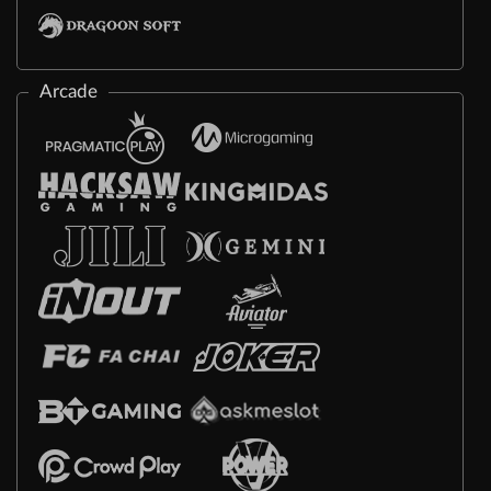
Arcade