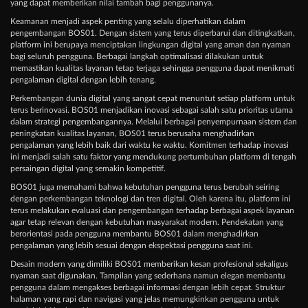
yang dapat memberikan nilai tambah bagi penggunanya.
Keamanan menjadi aspek penting yang selalu diperhatikan dalam
pengembangan BOS01. Dengan sistem yang terus diperbarui dan ditingkatkan,
platform ini berupaya menciptakan lingkungan digital yang aman dan nyaman
bagi seluruh pengguna. Berbagai langkah optimalisasi dilakukan untuk
memastikan kualitas layanan tetap terjaga sehingga pengguna dapat menikmati
pengalaman digital dengan lebih tenang.
Perkembangan dunia digital yang sangat cepat menuntut setiap platform untuk
terus berinovasi. BOS01 menjadikan inovasi sebagai salah satu prioritas utama
dalam strategi pengembangannya. Melalui berbagai penyempurnaan sistem dan
peningkatan kualitas layanan, BOS01 terus berusaha menghadirkan
pengalaman yang lebih baik dari waktu ke waktu. Komitmen terhadap inovasi
ini menjadi salah satu faktor yang mendukung pertumbuhan platform di tengah
persaingan digital yang semakin kompetitif.
BOS01 juga memahami bahwa kebutuhan pengguna terus berubah seiring
dengan perkembangan teknologi dan tren digital. Oleh karena itu, platform ini
terus melakukan evaluasi dan pengembangan terhadap berbagai aspek layanan
agar tetap relevan dengan kebutuhan masyarakat modern. Pendekatan yang
berorientasi pada pengguna membantu BOS01 dalam menghadirkan
pengalaman yang lebih sesuai dengan ekspektasi pengguna saat ini.
Desain modern yang dimiliki BOS01 memberikan kesan profesional sekaligus
nyaman saat digunakan. Tampilan yang sederhana namun elegan membantu
pengguna dalam mengakses berbagai informasi dengan lebih cepat. Struktur
halaman yang rapi dan navigasi yang jelas memungkinkan pengguna untuk