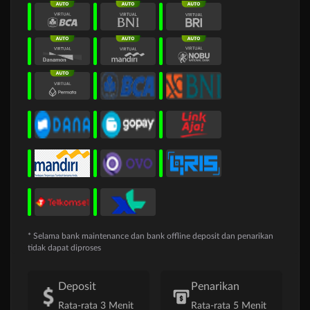
* Selama bank maintenance dan bank offline deposit dan penarikan
tidak dapat diproses
Deposit
Penarikan
Rata-rata 3 Menit
Rata-rata 5 Menit