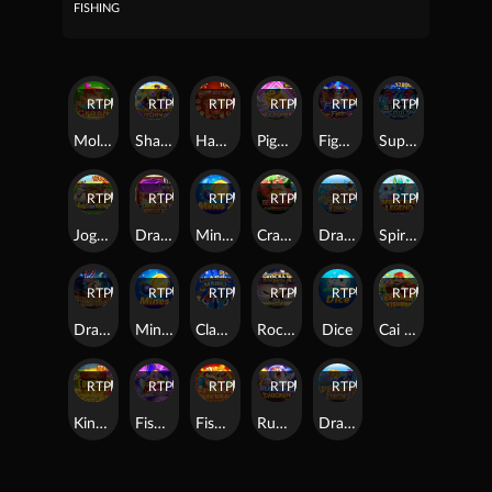
FISHING
RTP
93%
RTP
79%
RTP
91%
RTP
87%
RTP
91%
RTP
90%
Mole Crash
Shade Dragons Fishing
Happy New Year
Piggy Bank TapTap
Fighter Fire
Super Super Fruit
RTP
86%
RTP
95%
RTP
87%
RTP
93%
RTP
83%
RTP
83%
Jogo Do Bicho
Dragon Master
Mines 2
Crazy King Kong
Dragon Fishing
Spirit Tide Legend
RTP
93%
RTP
95%
RTP
92%
RTP
84%
RTP
83%
RTP
79%
Dragon of Demons
Mines
Classic Mario
Rocket Derby
Dice
Cai Shen Fishing
RTP
85%
RTP
90%
RTP
84%
RTP
81%
RTP
89%
King Of Football
Fishing Disco
Fishing YiLuFa
Running Chicken
Dragon Fishing II