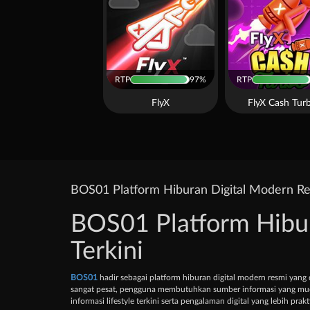
RTP
97%
RTP
FlyX
FlyX Cash Tur
BOS01 Platform Hiburan Digital Modern Resm
BOS01 Platform Hibur
Terkini
BOS01
hadir sebagai platform hiburan digital modern resmi yan
sangat pesat, pengguna membutuhkan sumber informasi yang mu
informasi lifestyle terkini serta pengalaman digital yang lebih pra