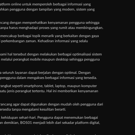
atform online untuk memperoleh berbagai informasi yang
utuhkan pengguna dengan tampilan yang modern, sistem yang
rancang dengan memperhatikan kenyamanan pengguna sehingga
i tanpa harus menghadapi proses yang rumit atau membingungkan.
a mencakup berbagai topik menarik yang berkaitan dengan gaya
ti perkembangan zaman. Kehadiran informasi yang selalu
ami hal tersebut dengan melakukan berbagai optimalisasi sistem
es melalui perangkat mobile maupun desktop sehingga pengguna
seluruh layanan dapat berjalan dengan optimal. Dengan
engguna dalam mengakses berbagai informasi yang tersedia.
angkat seperti smartphone, tablet, laptop, maupun komputer
atu jenis perangkat tertentu. Hal ini memberikan kenyamanan
 dirancang agar dapat digunakan dengan mudah oleh pengguna dari
rsedia tanpa mengalami kesulitan berarti.
tuk kehidupan sehari-hari. Pengguna dapat menemukan berbagai
n demikian, BOS01 menjadi lebih dari sekadar platform digital,