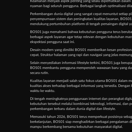
Keamanan menjadi aspek penting yang selalu diperhatikan dalam 
nyaman bagi seluruh pengguna. Berbagai langkah optimalisasi dil
Perkembangan dunia digital yang sangat cepat menuntut setiap pl
penyempurnaan sistem dan peningkatan kualitas layanan, BOS01 t
mendukung pertumbuhan platform di tengah persaingan digital ya
BOS01 juga memahami bahwa kebutuhan pengguna terus berubah se
berbagai aspek layanan agar tetap relevan dengan kebutuhan m
ekspektasi pengguna saat ini.
Desain modern yang dimiliki BOS01 memberikan kesan profesion
cepat. Struktur halaman yang rapi dan navigasi yang jelas memu
Selain menyediakan informasi lifestyle terkini, BOS01 juga ber
BOS01 membantu pengguna memperoleh wawasan baru yang dapat dit
secara rutin.
Kualitas layanan menjadi salah satu fokus utama BOS01 dalam m
kualitas akses terhadap berbagai informasi yang tersedia. Deng
waktu ke waktu.
Di tengah meningkatnya penggunaan internet dan perangkat digit
kebutuhan tersebut melalui kombinasi teknologi, informasi, dan
perkembangan terbaru dalam dunia digital dan lifestyle.
Memasuki tahun 2026, BOS01 terus memperkuat posisinya sebaga
berkelanjutan, BOS01 siap menghadirkan berbagai pengalaman di
mampu berkembang bersama kebutuhan masyarakat digital.