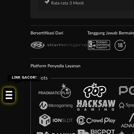
Rata-rata 3 Menit
Bersertifikasi Dari
Tanggung Jawab Bermain
Platform Penyedia Layanan
LINK GACOR!
Slots