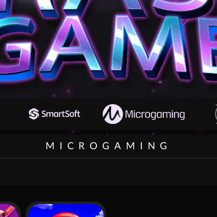
MICROGAMING