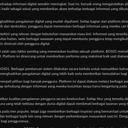
adap informasi digital semakin meningkat. Saat ini, banyak orang mengandalkan pl
01 hadir sebagai solusi yang memberikan akses terhadap berbagai informasi yang dib
adirkan pengalaman digital yang mudah dipahami. Setiap bagian dari platform di
rsih dan terstruktur, pengguna dapat menemukan berbagai informasi yang mereka car
terkini yang relevan dengan kebutuhan masyarakat masa kini. Informasi yang tersedi
ktivitas harian, serta berbagai wawasan yang dapat membantu pengguna tetap mengiku
n diminati oleh pengguna digital.
di salah satu faktor penting yang menentukan kualitas sebuah platform. BOS01 memah
. Platform ini dirancang untuk memberikan performa yang maksimal baik saat diaks
S01. Berbagai pembaruan sistem dilakukan secara berkala untuk memastikan bahwa 
nghadirkan pengalaman digital yang lebih baik serta memberikan kemudahan bagi p
adi pilihan bagi banyak pengguna. Platform ini dapat diakses melalui berbagai per
tap terhubung dengan informasi yang mereka butuhkan tanpa harus bergantung pada s
tikan kualitas pengalaman pengguna secara keseluruhan. Setiap fitur yang tersedia
 yang telah terbiasa dengan dunia digital dapat menikmati berbagai layanan yang te
kus pada tren populer, tetapi juga memberikan berbagai inspirasi yang bermanfaat un
an berbagai topik lain yang relevan dengan perkembangan masyarakat saat ini. Denga
h bagi penggunanya.