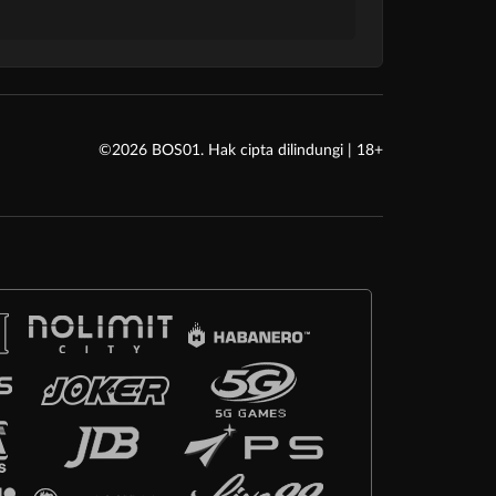
©2026 BOS01. Hak cipta dilindungi | 18+