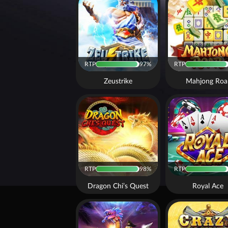
RTP
97%
RTP
Zeustrike
Mahjong Roa
RTP
98%
RTP
Dragon Chi’s Quest
Royal Ace