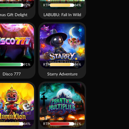
RTP
84%
as Gift Delight
LABUBU: Fall In Wild
91%
RTP
86%
Disco 777
Starry Adventure
RTP
81%