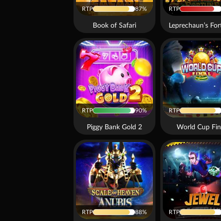
RTP
87%
RTP
Book of Safari
Leprechaun’s For
RTP
90%
RTP
Piggy Bank Gold 2
World Cup Fin
RTP
88%
RTP