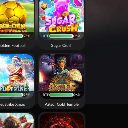
95%
RTP
95%
olden Football
Sugar Crush
95%
RTP
96%
eustrike Xmas
Aztec: Gold Temple