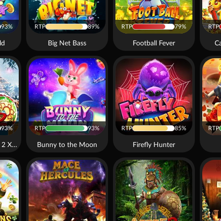
93%
RTP
89%
RTP
RTP
ld
Big Net Bass
Football Fever
C
93%
RTP
RTP
RTP
Aztec: Bonus Hunt 2 Xmas
Bunny to the Moon
Firefly Hunter