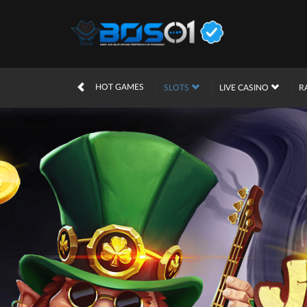
HOT GAMES
SLOTS
LIVE CASINO
R