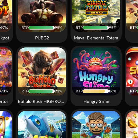
97%
RTP
RTP
95%
RTP
ckpot
PUBG2
Maya: Elemental Totem
98%
RTP
93%
RTP
RTP
rtos
Buffalo Rush HIGHROLLER
Hungry Slime