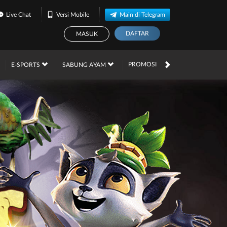
Live Chat
Versi Mobile
Main di Telegram
DAFTAR
MASUK
PROMOSI
E-SPORTS
SABUNG AYAM