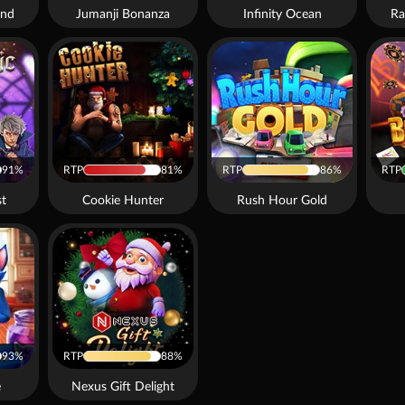
ind
Jumanji Bonanza
Infinity Ocean
Ra
91%
RTP
RTP
86%
RTP
st
Cookie Hunter
Rush Hour Gold
93%
RTP
88%
e
Nexus Gift Delight