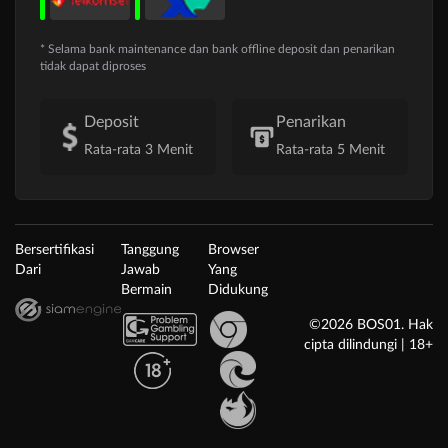
* Selama bank maintenance dan bank offline deposit dan penarikan
tidak dapat diproses
Deposit
Penarikan
Rata-rata 3 Menit
Rata-rata 5 Menit
Bersertifikasi
Tanggung
Browser
Dari
Jawab
Yang
Bermain
Didukung
©2026 BOS01. Hak
cipta dilindungi | 18+