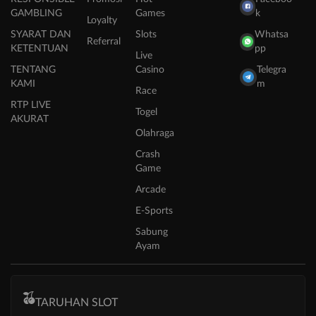
GAMBLING
Games
k
Loyalty
SYARAT DAN
Slots
Whatsa
Referral
KETENTUAN
pp
Live
TENTANG
Casino
Telegra
KAMI
m
Race
RTP LIVE
Togel
AKURAT
Olahraga
Crash
Game
Arcade
E-Sports
Sabung
Ayam
TARUHAN SLOT