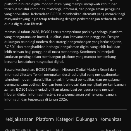
platform hiburan digital modern resmi yang mampu menjawab kebutuhan
tersebut melalui kombinasi teknologi, informasi, dan pengalaman pengguna
yang berkualitas. Keberadaan BOS01 memberikan alternatif yang menarik bagi
masyarakat yang ingin tetap terhubung dengan perkembangan terbaru dalam
dunia digital dan lifestyle.
Memasuki tahun 2026, BOS01 terus memperkuat posisinya sebagai platform
yang mengutamakan inovasi, kualitas, dan kenyamanan pengguna. Dengan
dukungan teknologi modern dan strategi pengembangan yang berkelanjutan,
BOS01 siap menghadirkan berbagai pengalaman digital yang lebih baik dan
lebih relevan bagi pengguna di masa mendatang. Komitmen ini menjadi
landasan penting dalam membangun platform yang mampu berkembang
bersama kebutuhan masyarakat digital.
Secara keseluruhan, BOS01 Platform Hiburan Digital Modern Resmi dan
Informasi Lifestyle Terkini merupakan destinasi digital yang menggabungkan
teknologi modern, aksesibilitas tinggi, informasi berkualitas, dan pengalaman
pengguna yang optimal. Dengan terus berinovasi dan mengikuti perkembangan
zaman, BOS01 siap menjadi pilihan utama bagi pengguna yang mencari
hiburan digital, informasi lifestyle, serta pengalaman online yang nyaman,
informatif, dan terpercaya di tahun 2026.
Kebijaksanaan
Platform
Kategori
Dukungan
Komunitas
RESPONSIBLE
Promosi
Hot
Faceboo