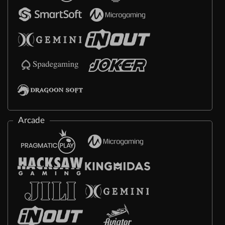
Arcade